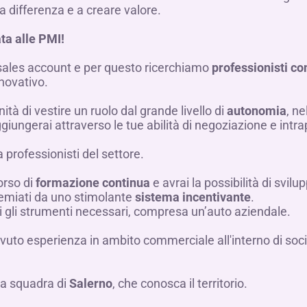
la differenza e a creare valore.
ta alle PMI!
 sales account e per questo ricerchiamo
professionisti c
nnovativo.
ità di vestire un ruolo dal grande livello di
autonomia
, ne
ggiungerai attraverso le tue abilità di negoziazione e int
 professionisti del settore.
orso di
formazione continua
e avrai la possibilità di svi
premiati da uno stimolante
sistema incentivante
.
utti gli strumenti necessari, compresa un’auto aziendale.
 avuto esperienza in ambito commerciale all'interno di socie
ra squadra di
Salerno
, che conosca il territorio.