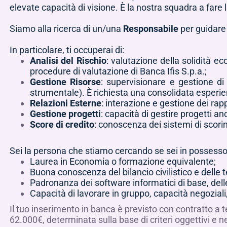
elevate capacità di visione. È la nostra squadra a fare 
Siamo alla ricerca di un/una
Responsabile
per guidare
In particolare, ti occuperai di:
Analisi del Rischio
: valutazione della solidità ec
procedure di valutazione di Banca Ifis S.p.a.;
Gestione Risorse
: supervisionare e gestione di
strumentale). È richiesta una consolidata esperien
Relazioni Esterne
: interazione e gestione dei rapp
Gestione progetti
: capacità di gestire progetti a
Score di credito
: conoscenza dei sistemi di scori
Sei la persona che stiamo cercando se sei in possesso 
Laurea in Economia o formazione equivalente;
Buona conoscenza del bilancio civilistico e delle te
Padronanza dei software informatici di base, delle 
Capacità di lavorare in gruppo, capacità negoziali
Il tuo inserimento in banca è previsto con contratto a
62.000€, determinata sulla base di criteri oggettivi e n